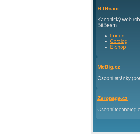
BitBeam
Kanonický web robo
BitBeam.
Forum
Catalog
E-shop
McBig.cz
Osobní stránky (po
Zeropage.cz
Osobní technologic