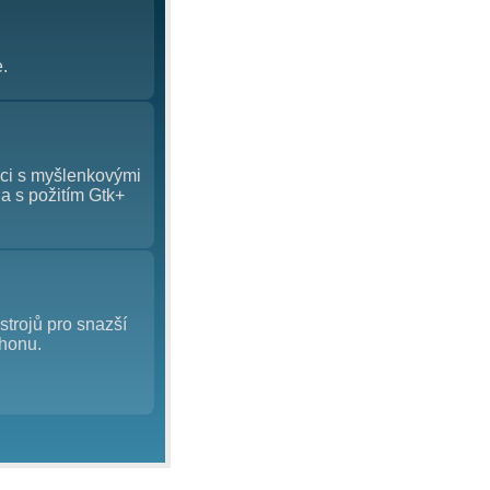
.
áci s myšlenkovými
trojů pro snazší
v Pythonu.