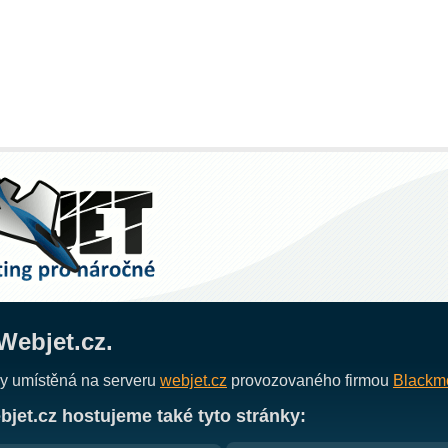
ebjet.cz.
y umístěná na serveru
webjet.cz
provozovaného firmou
Blackm
jet.cz hostujeme také tyto stránky: